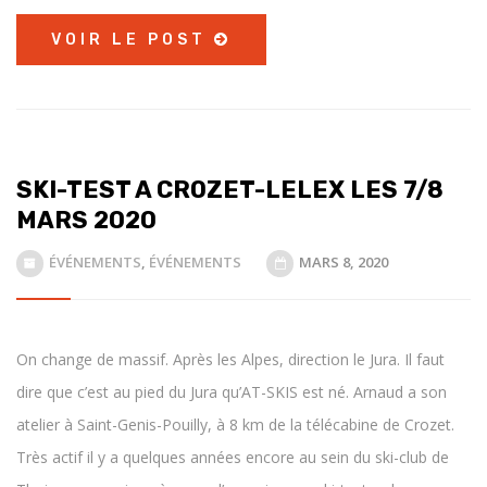
VOIR LE POST
SKI-TEST A CROZET-LELEX LES 7/8
MARS 2020
ÉVÉNEMENTS
,
ÉVÉNEMENTS
MARS 8, 2020
On change de massif. Après les Alpes, direction le Jura. Il faut
dire que c’est au pied du Jura qu’AT-SKIS est né. Arnaud a son
atelier à Saint-Genis-Pouilly, à 8 km de la télécabine de Crozet.
Très actif il y a quelques années encore au sein du ski-club de