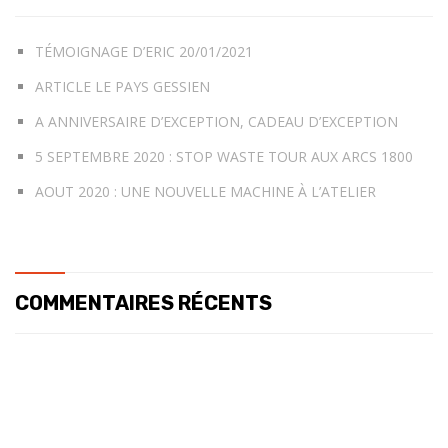
TÉMOIGNAGE D’ERIC 20/01/2021
ARTICLE LE PAYS GESSIEN
A ANNIVERSAIRE D’EXCEPTION, CADEAU D’EXCEPTION
5 SEPTEMBRE 2020 : STOP WASTE TOUR AUX ARCS 1800
AOUT 2020 : UNE NOUVELLE MACHINE À L’ATELIER
COMMENTAIRES RÉCENTS