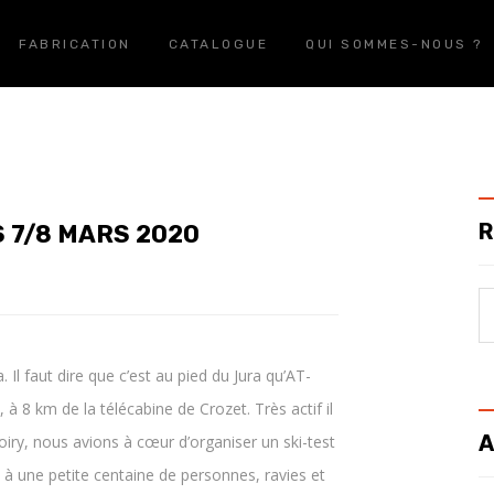
FABRICATION
CATALOGUE
QUI SOMMES-NOUS ?
R
S 7/8 MARS 2020
 Il faut dire que c’est au pied du Jura qu’AT-
 à 8 km de la télécabine de Crozet. Très actif il
A
iry, nous avions à cœur d’organiser un ski-test
s à une petite centaine de personnes, ravies et