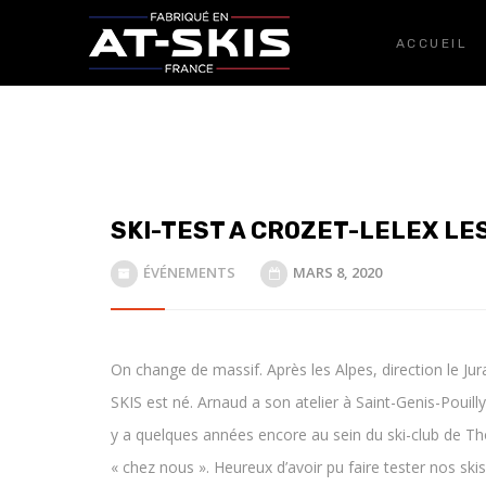
ACCUEIL
SKI-TEST A CROZET-LELEX LE
ÉVÉNEMENTS
MARS 8, 2020
On change de massif. Après les Alpes, direction le Jura.
SKIS est né. Arnaud a son atelier à Saint-Genis-Pouilly,
y a quelques années encore au sein du ski-club de Tho
« chez nous ». Heureux d’avoir pu faire tester nos ski