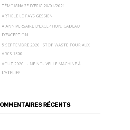
TÉMOIGNAGE D’ERIC 20/01/2021
ARTICLE LE PAYS GESSIEN
A ANNIVERSAIRE D’EXCEPTION, CADEAU
D’EXCEPTION
5 SEPTEMBRE 2020 : STOP WASTE TOUR AUX
ARCS 1800
AOUT 2020 : UNE NOUVELLE MACHINE À
L’ATELIER
OMMENTAIRES RÉCENTS