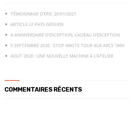
TÉMOIGNAGE D’ERIC 20/01/2021
ARTICLE LE PAYS GESSIEN
A ANNIVERSAIRE D’EXCEPTION, CADEAU D’EXCEPTION
5 SEPTEMBRE 2020 : STOP WASTE TOUR AUX ARCS 1800
AOUT 2020 : UNE NOUVELLE MACHINE À L’ATELIER
COMMENTAIRES RÉCENTS